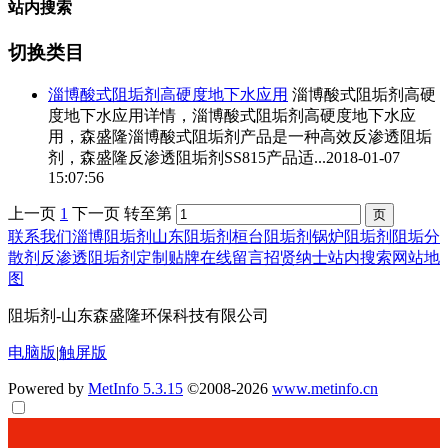
站内搜索
切换类目
淄博酸式阻垢剂
高硬度地下水应用
淄博酸式阻垢剂
高硬
度地下水应用详情，
淄博酸式阻垢剂
高硬度地下水应
用，森盛隆
淄博酸式阻垢剂
产品是一种高效反渗透阻垢
剂，森盛隆反渗透阻垢剂SS815产品适...
2018-01-07
15:07:56
上一页
1
下一页
转至第
联系我们
淄博阻垢剂
山东阻垢剂
桓台阻垢剂
锅炉阻垢剂
阻垢分
散剂
反渗透阻垢剂
定制贴牌
在线留言
招贤纳士
站内搜索
网站地
图
阻垢剂-山东森盛隆环保科技有限公司
电脑版
|
触屏版
Powered by
MetInfo 5.3.15
©2008-2026
www.metinfo.cn