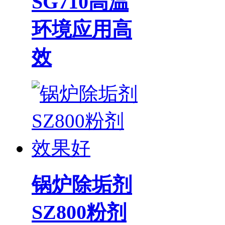
SG710高温
环境应用高
效
锅炉除垢剂
SZ800粉剂