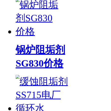
锅炉阻垢剂
SG830价格