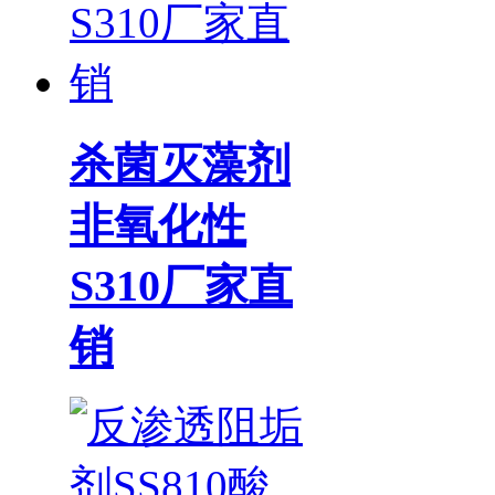
杀菌灭藻剂
非氧化性
S310厂家直
销