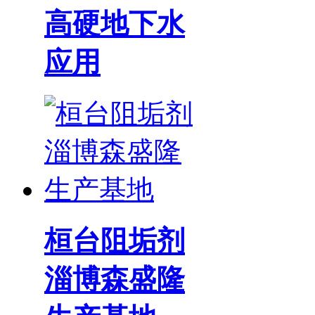
高硬地下水
应用
桓台阻垢剂
淄博森盛隆