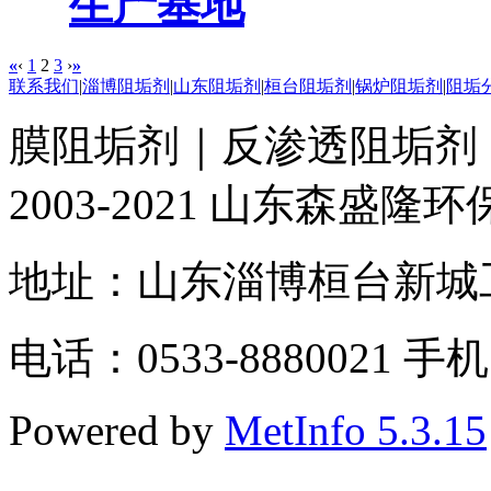
生产基地
«
‹
1
2
3
›
»
联系我们
|
淄博阻垢剂
|
山东阻垢剂
|
桓台阻垢剂
|
锅炉阻垢剂
|
阻垢
膜阻垢剂｜反渗透阻垢剂
2003-2021 山东森盛
地址：山东淄博桓台新城工业
电话：0533-8880021 手机
Powered by
MetInfo 5.3.15