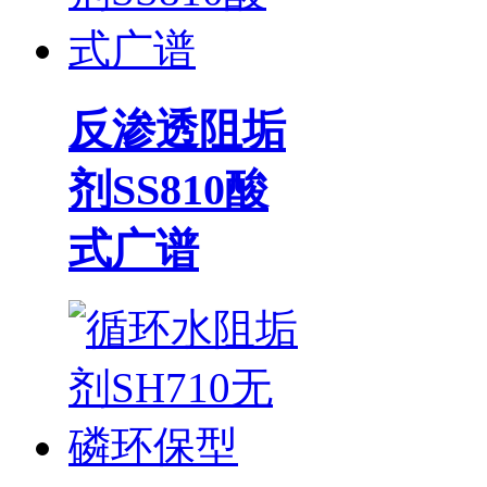
反渗透阻垢
剂SS810酸
式广谱