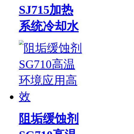
SJ715加热
系统冷却水
阻垢缓蚀剂