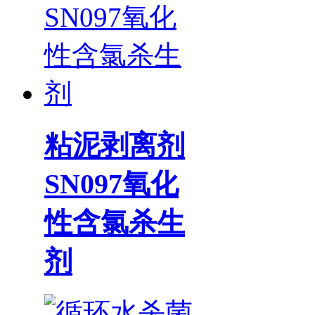
粘泥剥离剂
SN097氧化
性含氯杀生
剂