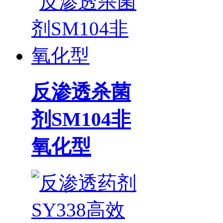
反渗透杀菌
剂SM104非
氧化型