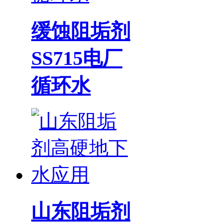
缓蚀阻垢剂
SS715电厂
循环水
山东阻垢剂