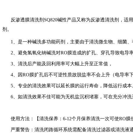
反渗透膜清洗剂SQ820碱性产品又称为反渗透清洗剂，适
剂。
1
、是一种碱洗多功能药剂，主要由于清洗微生物、细菌、
2
、避免氢氧化钠碱洗对
RO
膜造成的扩孔、穿孔导致电导
3
、清洗后产能及回利用率可大幅上升至正常值，
4
、因
RO
膜扩孔后不可逆性质故脱盐率不会上升（电导率
5
、专业的清洗效果可以延长膜的运行寿命，降低运行成本
6
、如清洗效果不佳可能为无机盐沉积堵塞，可在充分冲洗
使用方法：【清洗保养：
6-12
个月保养清洗一次可使
RO
膜
严重警告：清洗闭路循环系统需配备清洗过滤器或清洗液