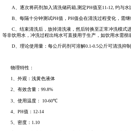
A
、逐次将药剂加入清洗储药箱
,
测定
PH
值至
11-12,
约与水
B
、每隔十分钟测试
PH
值，
PH
值会在清洗过程变化，需继
C
、结束清洗后，放掉清洗液，然后转换至正常冲洗模式
等非饮用水，冲洗过程出纯水可直接用于生产，如饮用水需彻
D
、理论使用量：每公斤药剂可溶解
0.1-0.5
公斤可清洗抑
物理特性：
1
、外观：浅黄色液体
2
、有效含量：
99.8%
3
、使用温度：
10-60
℃
4
、
PH
值：
12-14
5
、密度：
1.10