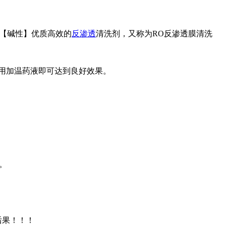
【碱性】优质高效的
反渗透
清洗剂，又称为
RO
反渗透膜清洗
用加温药液即可达到良好效果。
。
后果！！！