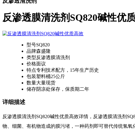
反渗透清洗剂
反渗透膜清洗剂SQ820碱性优
型号
SQ820
品牌
森盛隆
类型
反渗透膜清洗剂
价格
面议
特点
专利技术配方，15年生产历史
包装
塑料桶25公斤
数量
大量现货
储存
阴凉处保存，保质期二年
详细描述
反渗透膜清洗剂SQ820碱性优质高效详情，反渗透膜清洗剂SQ
物、细菌、有机物造成的膜污堵，一种药剂即可替代传统氢氧