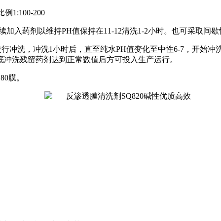
比例
1:100-200
续加入药剂以维持
PH
值保持在
11-12
清洗
1-2
小时。也可采取间歇
进行冲洗，冲洗
1
小时后，直至纯水
PH
值变化至中性
6-7
，开始冲
底冲洗残留药剂达到正常数值后方可投入生产运行。
制
80
膜。