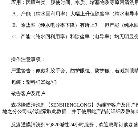
应用：因膜种类、膜使时间、水质、堵塞物质等原因清洗
A
、产能（纯水回利用率）大幅上升但除盐率（纯水电导
B
、除盐率（纯水电导率下降）有所上升，但产能（纯水
C
、产能（纯水回利用率）和除盐率（电导率）均无明显
操作注意事项：
严重警告：佩戴乳胶手套、防护眼镜、防护服，若溅到眼
包装：塑料
桶
25kg/
桶
敬告客户及用户：
森盛隆膜清洗剂【
SENSHENGLONG
】为维护客户及用户
地之分公司或代理索取此数据，并于使用此产品前详细及熟知
反渗透膜清洗剂SQ820碱性
24
小时服务，欢迎惠顾订购森