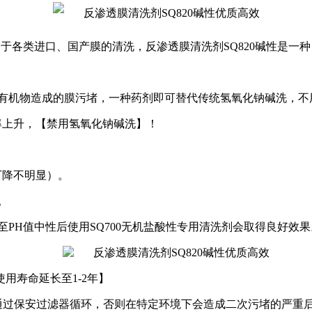
用于各类进口、国产膜的清洗，
反渗透膜清洗剂SQ820碱性
是一种
有机物造成的膜污堵，一种药剂即可替代传统氢氧化钠碱洗，不
率上升，【禁用氢氧化钠碱洗】！
下降不明显）。
。
至
PH
值中性后使用
SQ700
无机盐酸性专用清洗剂会取得良好效果
使用寿命延长至
1-2
年】
通过保安过滤器循环，否则在特定环境下会造成二次污堵的严重